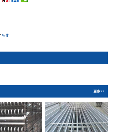
：
铝排
更多>>