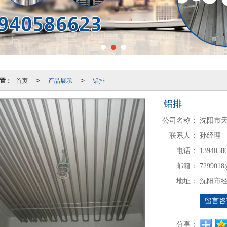
置：
首页
产品展示
铝排
>
>
铝排
公司名称：
沈阳市
联系人：
孙经理
电话：
1394058
邮箱：
7299018
地址：
沈阳市
留言咨
分享：