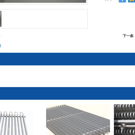
下一条
排
排