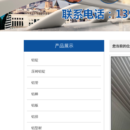
产品展示
您当前的位
铝锭
压铸铝锭
铝管
铝棒
铝板
铝排
铝型材